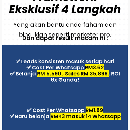
Eksklusif 4 Langkah
Yang akan bantu anda faham dan
bina iklan seperti marketer pro.
Dan dapat result macam ni :
✅ Leads konsisten masuk setiap hari
✅ Cost Per Whatsapp
RM3.62
✅ Belanja
RM 5,590 , Sales RM 35,899.
. ROI
6x Ganda!
✅ Cost Per Whatsapp
RM1.89
✅ Baru belanja
RM43 masuk 14 Whatsapp