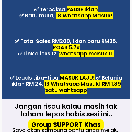
✅ Terpaksa
PAUSE Iklan
✅ Baru mula,
18 Whatsapp Masuk!
✅ Total Sales RM200, iklan baru RM35.
ROAS 5.7x
✅ Link clicks 12,
whatsapp masuk 11!
✅ Leads tiba-tiba
MASUK LAJU!
✅ Belanja
iklan RM 24,
13 Whatsapp Masuk! RM 1.89
satu wahtsapp
Jangan risau kalau masih tak
faham lepas habis sesi ini..
Group SUPPORT Khas
Saya akan sambung bantu anda melalui