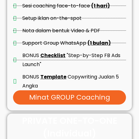
Sesi coaching face-to-face
(1 hari)
Setup iklan on-the-spot
Nota dalam bentuk Video & PDF
Support Group WhatsApp
(1 bulan)
BONUS
Checklist
"Step-by-Step FB Ads
Launch"
BONUS
Template
Copywriting Jualan 5
Angka
Minat GROUP Coaching
PRIVATE ONE-TO-ONE
(Individual)