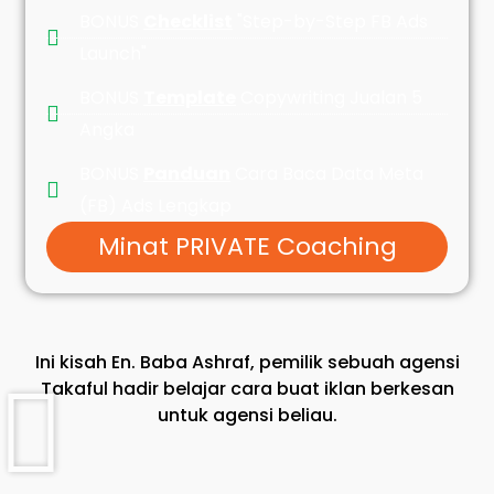
BONUS
Checklist
"Step-by-Step FB Ads
Launch"
BONUS
Template
Copywriting Jualan 5
Angka
BONUS
Panduan
Cara Baca Data Meta
(FB) Ads Lengkap
Minat PRIVATE Coaching
Ini kisah En. Baba Ashraf, pemilik sebuah agensi
Takaful hadir belajar cara buat iklan berkesan
untuk agensi beliau.