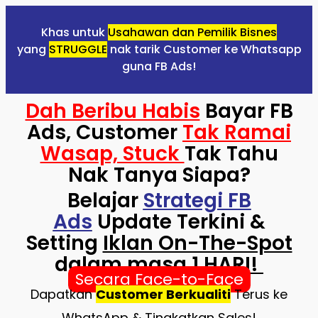
Khas untuk
Usahawan dan Pemilik Bisnes
yang
STRUGGLE
nak tarik Customer ke Whatsapp
guna FB Ads!
Dah Beribu Habis
Bayar FB
Ads, Customer
Tak Ramai
Wasap, Stuck
Tak Tahu
Nak Tanya Siapa?
Belajar
Strategi FB
Ads
Update Terkini &
Setting
Iklan On-The-Spot
dalam masa
1 HARI!
Secara Face-to-Face
Dapatkan
Customer Berkualiti
Terus ke
WhatsApp & Tingkatkan Sales!