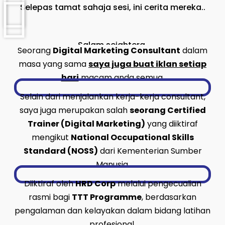
Selepas tamat sahaja sesi, ini cerita mereka..
Salam sejahtera,
Saya
Coach Izwan,
Seorang
Digital Marketing Consultant
dalam
masa yang sama
saya juga buat iklan setiap
hari
macam anda semua.
Selain dari menjalankan kerja-kerja consultant,
saya juga merupakan salah
seorang Certified
Trainer (Digital Marketing)
yang diiktiraf
mengikut
National Occupational Skills
Standard (NOSS)
dari Kementerian Sumber
Manusia.
Diiktiraf oleh
HRD Corp
melalui pengecualian
rasmi bagi
TTT Programme
, berdasarkan
pengalaman dan kelayakan dalam bidang latihan
profesional.