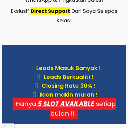
Ekslusif
Direct Support
Dari Saya Selepas
Kelas!
Leads Masuk Banyak !
Leads Berkualiti !
Closing Rate 30% !
Iklan makin murah !
Hanya
5 SLOT AVAILABLE
setiap
bulan !!