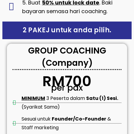
5. Buat
50% untuk lock date
. Baki
bayaran semasa hari coaching.
2 PAKEJ untuk anda pilih.
GROUP COACHING
(Company)
RM700
per pax
MINIMUM
3 Peserta dalam
Satu (1) Sesi.
(Syarikat Sama)
Sesuai untuk
Founder/Co-Founder
&
Staff marketing