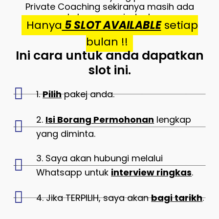
Private Coaching sekiranya masih ada
kekosongan jadual.
Hanya
5 SLOT AVAILABLE
setiap
bulan !!
Ini cara untuk anda dapatkan
slot ini.
1.
Pilih
pakej anda.
2.
Isi Borang Permohonan
lengkap
yang diminta.
3. Saya akan hubungi melalui
Whatsapp untuk
interview ringkas
.
4. Jika TERPILIH, saya akan
bagi tarikh
.