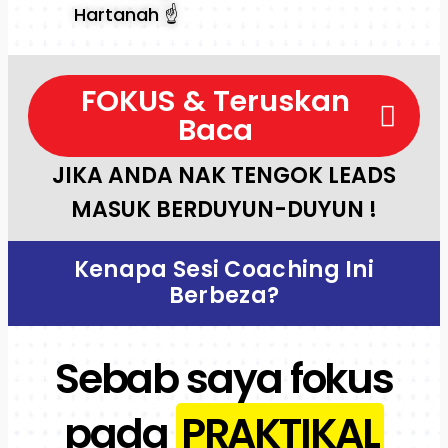
Hartanah
☝️
FOKUS & Teruskan
Baca
JIKA ANDA NAK TENGOK LEADS
MASUK BERDUYUN-DUYUN !
Kenapa Sesi Coaching Ini
Berbeza?
Sebab saya fokus
pada
PRAKTIKAL